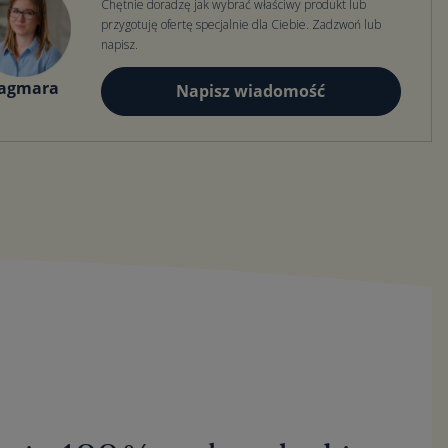
Chętnie doradzę jak wybrać właściwy produkt lub
przygotuję ofertę specjalnie dla Ciebie. Zadzwoń lub
napisz.
agmara
Napisz wiadomość