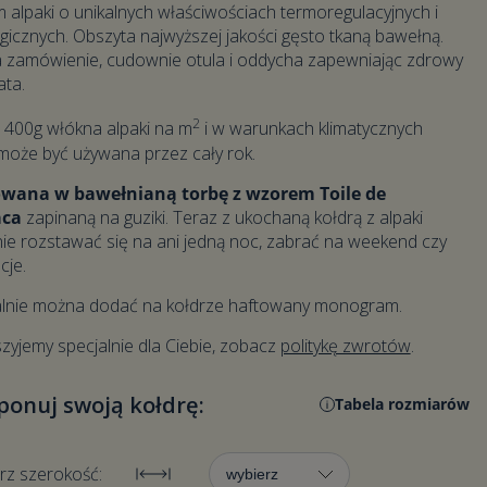
 alpaki o unikalnych właściwościach termoregulacyjnych i
gicznych. Obszyta najwyższej jakości gęsto tkaną bawełną.
a zamówienie, cudownie otula i oddycha zapewniając zdrowy
ata.
2
 400g włókna alpaki na m
i w warunkach klimatycznych
może być używana przez cały rok.
Dodaj monogram
wana w bawełnianą torbę z wzorem Toile de
aca
zapinaną na guziki. Teraz z ukochaną kołdrą z alpaki
ie rozstawać się na ani jedną noc, zabrać na weekend czy
cje.
lnie można dodać na kołdrze haftowany monogram.
zyjemy specjalnie dla Ciebie, zobacz
politykę zwrotów
.
onuj swoją kołdrę:
Tabela rozmiarów
rz szerokość: