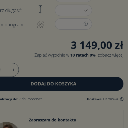
rz długość:
a monogram:
3 149,00 zł
Zapłać wygodnie w
10 ratach 0%
, zobacz
więcej
+
DODAJ DO KOSZYKA
lizacji do:
7 dni roboczych
Dostawa:
Darmowa
Darmowa dostawa dla zamówień od 500 zł.
Dla zamówień poniżej 500 zł koszt dostawy
Zapraszam do kontaktu
wynosi 15 zł.