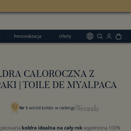
t
Personalizacja
Oferty
ukty szyte na zamówienie
ŁDRA CAŁOROCZNA Z
PROMOCJA
aj monogram
-15% na zestawy
AKI | TOILE DE MYALPACA
-30% Ostatnie z kolekcji
-20% na komplet ślubny
Nr 1
wśród kołder w rankingu
 pikowana
kołdra idealna na cały rok
wypełniona 100%