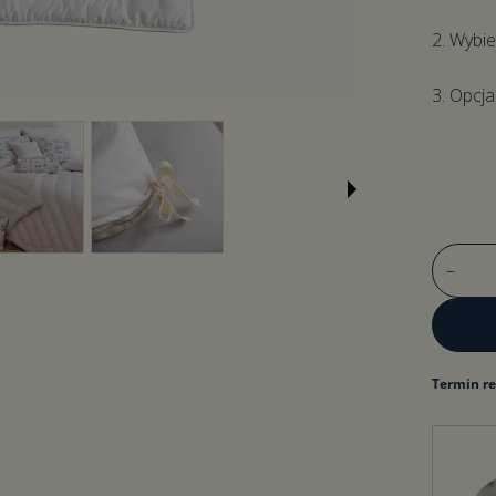
2. Wybie
3. Opcj
–
Termin rea