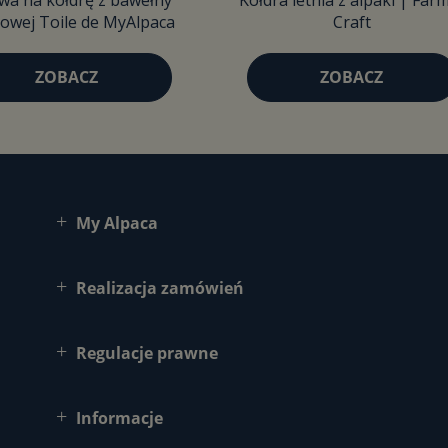
wa na kołdrę z bawełny
Kołdra letnia z alpaki | Far
owej Toile de MyAlpaca
Craft
ZOBACZ
ZOBACZ
My Alpaca
Realizacja zamówień
Regulacje prawne
Informacje