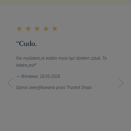
“Span
“Cudo.
przy
ślanymi
Nie myślałam,że kołdra może być dziełem sztuki. Ta
m; w
Żałuję, 
kołdra jest!”
do
Kołdra l
dra
Świetna.
— Wiesława, 28.05.2026
lekka,
świadczy
ra jest
Opinia zweryfikowana przez Trusted Shops
polecam.
. Produkt
— Hanna
Opinia z