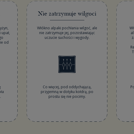
a
Nie zatrzymuje wilgoci
yżyn,
Włókno alpaki pochłania wilgoć, ale
Wł
 upał,
nie zatrzymuje jej, pozostawiając
a
go
uczucie suchości i wygody.
z
nie od
R
T
ę
Co więcej, pod oddychającą,
P
pła
przyjemną w dotyku kołdrą, po
.
prostu się nie pocimy.