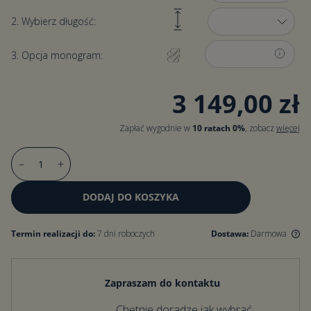
2. Wybierz długość:
3. Opcja monogram:
3 149,00 zł
Zapłać wygodnie w
10 ratach 0%
, zobacz
więcej
–
+
DODAJ DO KOSZYKA
Termin realizacji do:
7 dni roboczych
Dostawa:
Darmowa
Darmowa dostawa dla zamówień od 500 zł. Dla zamówień poniżej
500 zł koszt dostawy wynosi 15 zł.
Zapraszam do kontaktu
Chętnie doradzę jak wybrać