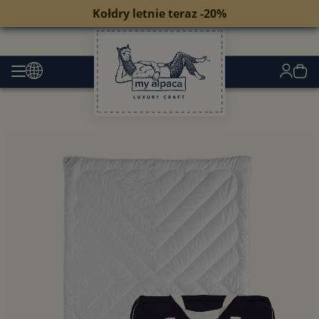
Kołdry letnie teraz -20%