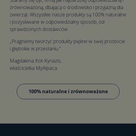
zrównoważoną, dbającą o środowisko i przyjazną dla
zwierząt. Wszystkie nasze produkty są 100% naturalne
i pozyskiwane w odpowiedzialny sposób, od
sprawdzonych dostawców.
„Pragniemy tworzyć produkty piękne w swej prostocie
i głębokie w przesłaniu.”
Magdalena Kot-Kyriazis,
właścicielka MyAlpaca
100% naturalne i zrównoważone