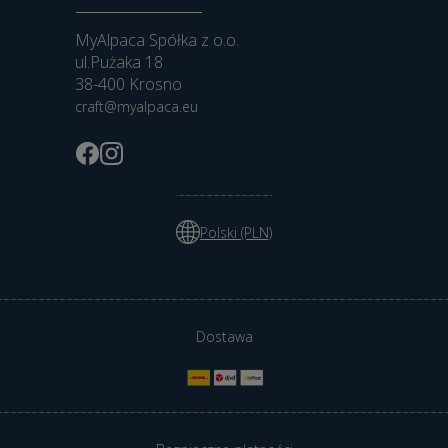
MyAlpaca Spółka z o.o.
ul.Pużaka 18
38-400 Krosno
craft@myalpaca.eu
Polski (PLN)
Dostawa