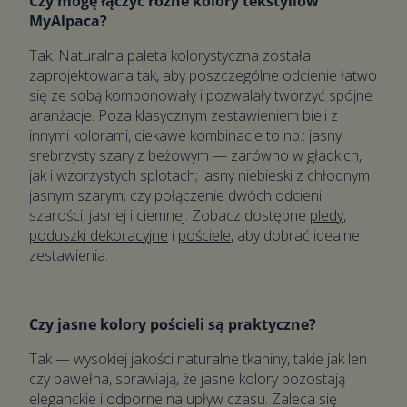
Czy mogę łączyć różne kolory tekstyliów
MyAlpaca?
Tak. Naturalna paleta kolorystyczna została
zaprojektowana tak, aby poszczególne odcienie łatwo
się ze sobą komponowały i pozwalały tworzyć spójne
aranżacje. Poza klasycznym zestawieniem bieli z
innymi kolorami, ciekawe kombinacje to np.: jasny
srebrzysty szary z beżowym — zarówno w gładkich,
jak i wzorzystych splotach; jasny niebieski z chłodnym
jasnym szarym; czy połączenie dwóch odcieni
szarości, jasnej i ciemnej. Zobacz dostępne
pledy
,
poduszki dekoracyjne
i
pościele
, aby dobrać idealne
zestawienia.
Czy jasne kolory pościeli są praktyczne?
Tak — wysokiej jakości naturalne tkaniny, takie jak len
czy bawełna, sprawiają, że jasne kolory pozostają
eleganckie i odporne na upływ czasu. Zaleca się