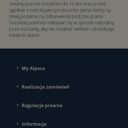
zmianę pościeli co tydzień do 10 dni oraz pranie
zgodnie z instrukcjami producenta. Jasne kolory są
mniej podatne na odbarwienia podczas prania.
Suszenie powinno odbywać się w sposób naturalny,
poza suszarką, aby nie osłabiać włókien i przedłużyć
trwałość tkanin.
My Alpaca
Realizacja zamówień
Regulacje prawne
Informacje