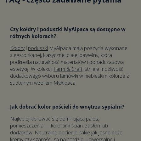
Czy kołdry i poduszki MyAlpaca są dostępne w
różnych kolorach?
Kołdry
i
poduszki
MyAlpaca mają poszycia wykonane
z gęsto tkanej, klasycznej białej bawełny, która
podkreśla naturalność materiałów i ponadczasową
estetykę. W kolekcji
Farm & Craft
istnieje możliwość
dodatkowego wyboru lamówki w niebieskim kolorze z
subtelnym wzorem MyAlpaca.
Jak dobrać kolor pościeli do wnętrza sypialni?
Najlepiej kierować się dominującą paletą
pomieszczenia — kolorami ścian, zasłon lub
dodatków. Neutralne odcienie, takie jak jasne beże,
kremy czy szarości, są najbardziej uniwersalne i