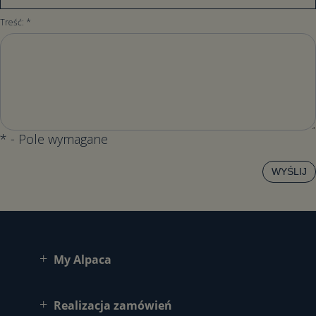
Treść:
*
*
- Pole wymagane
WYŚLIJ
My Alpaca
Realizacja zamówień