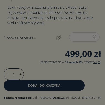
Lekki, łatwy w noszeniu, pięknie się układa, otula i
ogrzewa w chłodniejsze dni. Owiń wokół szyi lub
zawiąż - ten klasyczny szalik pozwala na stworzenie
wielu różnych stylizacji.
1. Opcja monogram:
499,00 zł
Zapłać wygodnie w
10 ratach 0%
, zobacz
więcej
–
+
DODAJ DO KOSZYKA
Termin realizacji do:
3 dni roboczych
Dostawa:
od 15,00 zł
- DPD Kurier
Darmowa dostawa dla zamówień od 500 zł. Dla zamówień poniżej