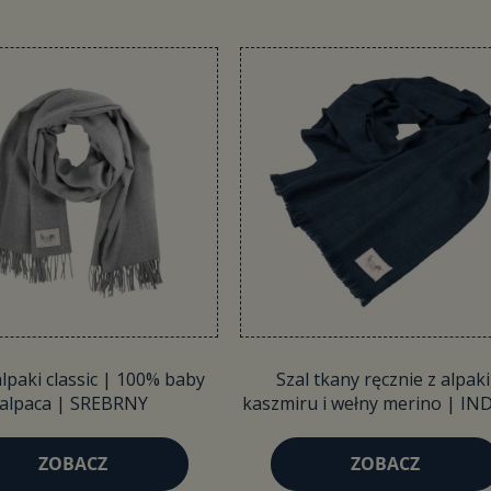
alpaki classic | 100% baby
Szal tkany ręcznie z alpaki
alpaca | SREBRNY
kaszmiru i wełny merino | I
ZOBACZ
ZOBACZ