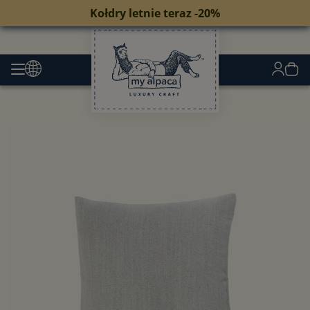
Kołdry letnie teraz -20%