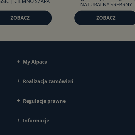
SSIC | CIEMNO SZARA
NATURALNY SREBRNY
ZOBACZ
ZOBACZ
My Alpaca
Realizacja zamówień
Regulacje prawne
Informacje