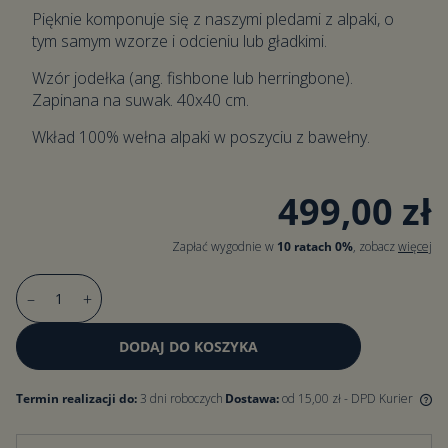
Pięknie komponuje się z naszymi pledami z alpaki, o
tym samym wzorze i odcieniu lub gładkimi.
Wzór jodełka (ang. fishbone lub herringbone).
Zapinana na suwak. 40x40 cm.
Wkład 100% wełna alpaki w poszyciu z bawełny.
499,00 zł
Zapłać wygodnie w
10 ratach 0%
, zobacz
więcej
–
+
DODAJ DO KOSZYKA
Termin realizacji do:
3 dni roboczych
Dostawa:
od 15,00 zł
- DPD Kurier
Darmowa dostawa dla zamówień od 500 zł. Dla zamówień poniżej
500 zł koszt dostawy wynosi 15 zł.