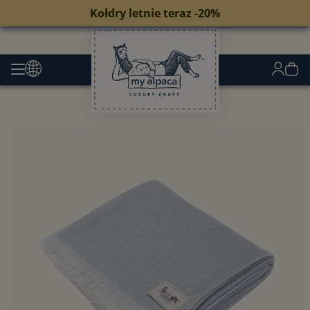
Kołdry letnie teraz -20%