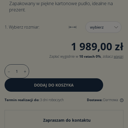
Zapakowany w piękne kartonowe pudło, idealne na
prezent.
1. Wybierz rozmiar:
1 989,00 zł
Zapłać wygodnie w
10 ratach 0%
, zobacz
więcej
–
+
DODAJ DO KOSZYKA
Termin realizacji do:
3 dni roboczych
Dostawa:
Darmowa
Darmowa dostawa dla zamówień od 500 zł. Dla zamówień poniżej
500 zł koszt dostawy wynosi 15 zł.
Zapraszam do kontaktu