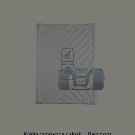
Kołdra całoroczna z alpaki | Hamptons