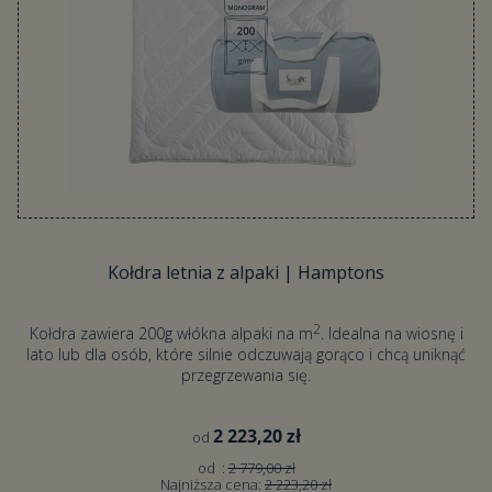
Kołdra letnia z alpaki | Hamptons
2
Kołdra zawiera 200g włókna alpaki na m
. Idealna na wiosnę i
lato lub dla osób, które silnie odczuwają gorąco i chcą uniknąć
przegrzewania się.
2 223,20 zł
od
od :
2 779,00 zł
Najniższa cena:
2 223,20 zł