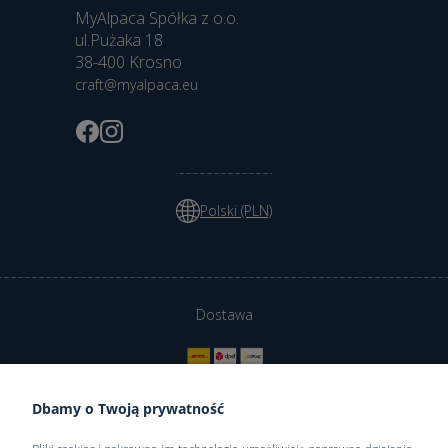
MyAlpaca Spółka z o.o.
ul.Pużaka 18
38-400 Krosno
craft@myalpaca.eu
Polski (PLN)
Dostawa
Dbamy o Twoją prywatność
Bezpieczne płatności