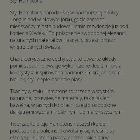
Styl Hamptons
Styl Hamptons narodził się w nadmorskiej okolicy
Long Island w Nowym Jorku, gdzie zamożni
mieszkańcy miasta budowali letnie rezydencje już pod
koniec XIX wieku. To połączenie swobodnej elegancji,
naturalnych materiałów i jasnych, przestronnych
wnętrz pełnych światła.
Charakterystyczne cechy stylu to otwarte układy
pomieszczeń, elewacje wykończone deskami oraz
kolorystyka inspirowana nadmorskim krajobrazem –
biel, błękity i ciepłe odcienie piasku.
Tkaniny w stylu Hamptons to przede wszystkim
naturalne, przewiewne materiały, takie jak len i
bawełna, w jasnych kolorach, często ozdobione
delikatnymi wzorami roślinnymi lub marynistycznymi.
Tworząc kolekcję Hamptons naszych kołder i
poduszek z alpaki, inspirowaliśmy się właśnie tą
estetyką – subtelną paletą nadmorskich barw: