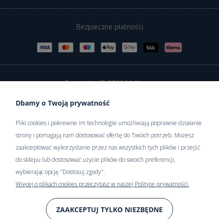
Bezpieczne płatności
Copyrights © 2026 MyAlpaca
Dbamy o Twoją prywatność
Sklep internetowy Shoper Premium
Pliki cookies i pokrewne im technologie umożliwiają poprawne działanie
strony i pomagają nam dostosować ofertę do Twoich potrzeb. Możesz
zaakceptować wykorzystanie przez nas wszystkich tych plików i przejść
do sklepu lub dostosować użycie plików do swoich preferencji,
wybierając opcję "Dostosuj zgody".
Więcej o plikach cookies przeczytasz w naszej Polityce prywatności.
ZAAKCEPTUJ TYLKO NIEZBĘDNE