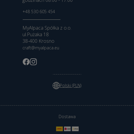
godzinach 08:00 - 17:00
+48 530 605 454
MyAlpaca Spółka z o.o.
ul.Pużaka 18
38-400 Krosno
craft@myalpaca.eu
Polski (PLN)
Dostawa