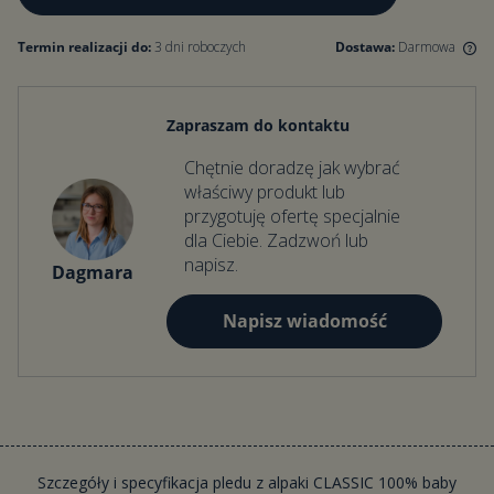
Termin realizacji do:
3 dni roboczych
Dostawa:
Darmowa
Darmowa dostawa dla zamówień od 500 zł. Dla zamówień poniżej
500 zł koszt dostawy wynosi 15 zł.
Zapraszam do kontaktu
Chętnie doradzę jak wybrać
właściwy produkt lub
przygotuję ofertę specjalnie
dla Ciebie. Zadzwoń lub
napisz.
Dagmara
Napisz wiadomość
Szczegóły i specyfikacja pledu z alpaki CLASSIC 100% baby